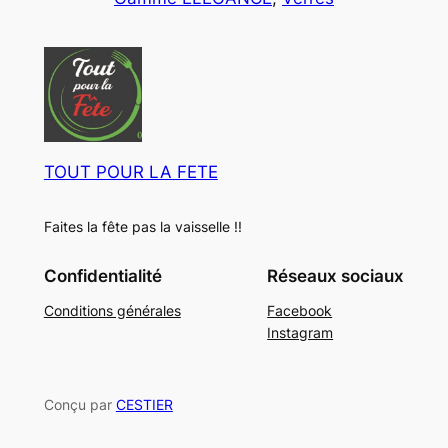
u
o
t
i
d
s
t
u
s
i
t
s
TOUT POUR LA FETE
Faites la fête pas la vaisselle !!
Confidentialité
Réseaux sociaux
Conditions générales
Facebook
Instagram
Conçu par
CESTIER