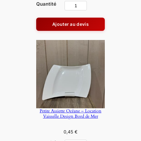
Quantité
q
c
u
a
a
t
Ajouter au devis
n
é
t
g
i
o
t
é
r
d
i
e
e
G
r
a
n
d
Petite Assiette Océane – Location
e
Vaisselle Design Bord de Mer
A
s
0,45
€
s