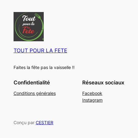
t
e
i
d
M
s
t
u
e
s
i
r
t
s
TOUT POUR LA FETE
Faites la fête pas la vaisselle !!
Confidentialité
Réseaux sociaux
Conditions générales
Facebook
Instagram
Conçu par
CESTIER