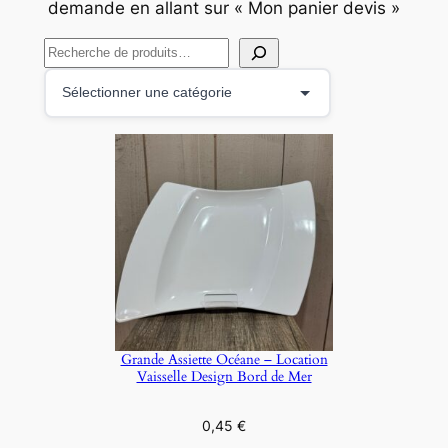
demande en allant sur « Mon panier devis »
R
e
S
c
é
h
l
e
e
r
c
c
t
h
i
e
o
r
n
n
e
Grande Assiette Océane – Location
r
Vaisselle Design Bord de Mer
u
n
0,45
€
e