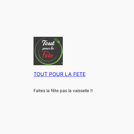
n
V
a
i
s
s
e
l
l
e
TOUT POUR LA FETE
D
e
s
Faites la fête pas la vaisselle !!
i
g
n
M
o
d