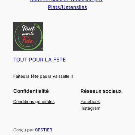
u
u
o
Plats/Ustensiles
t
r
i
d
s
t
u
s
i
t
s
TOUT POUR LA FETE
Faites la fête pas la vaisselle !!
Confidentialité
Réseaux sociaux
Conditions générales
Facebook
Instagram
Conçu par
CESTIER