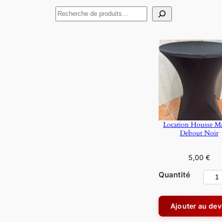
R
e
c
h
e
r
c
h
e
Location Housse M
r
Debout Noir
5,00
€
Quantité
q
u
a
Ajouter au dev
n
t