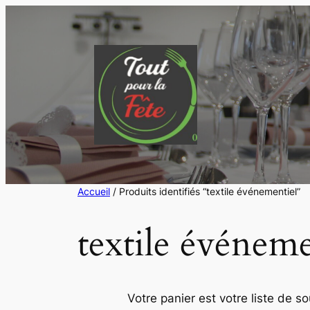
Aller
au
contenu
Accueil
/ Produits identifiés “textile événementiel”
textile événeme
Votre panier est votre liste de s