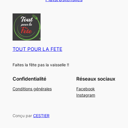
u
o
t
i
d
s
t
u
s
i
t
s
TOUT POUR LA FETE
Faites la fête pas la vaisselle !!
Confidentialité
Réseaux sociaux
Conditions générales
Facebook
Instagram
Conçu par
CESTIER