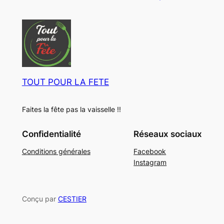
t
i
d
s
t
u
s
i
t
s
TOUT POUR LA FETE
Faites la fête pas la vaisselle !!
Confidentialité
Réseaux sociaux
Conditions générales
Facebook
Instagram
Conçu par
CESTIER