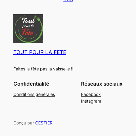
u
e
o
t
r
i
d
t
s
t
u
s
s
i
P
t
r
s
e
s
TOUT POUR LA FETE
t
i
Faites la fête pas la vaisselle !!
g
e
Confidentialité
Réseaux sociaux
)
Conditions générales
Facebook
Instagram
Conçu par
CESTIER