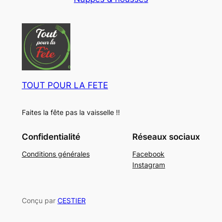
u
o
t
i
d
s
t
u
s
i
t
s
TOUT POUR LA FETE
Faites la fête pas la vaisselle !!
Confidentialité
Réseaux sociaux
Conditions générales
Facebook
Instagram
Conçu par
CESTIER