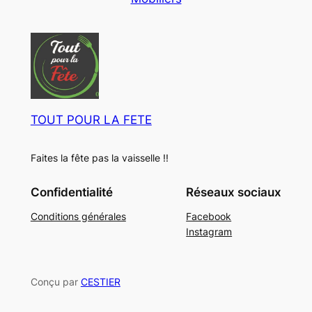
u
o
t
i
d
s
t
u
s
i
t
s
TOUT POUR LA FETE
Faites la fête pas la vaisselle !!
Confidentialité
Réseaux sociaux
Conditions générales
Facebook
Instagram
Conçu par
CESTIER