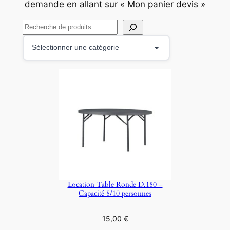
demande en allant sur « Mon panier devis »
R
e
S
c
é
h
l
e
e
r
c
c
t
h
i
e
o
r
n
n
e
Location Table Ronde D.180 –
r
Capacité 8/10 personnes
u
n
15,00
€
e