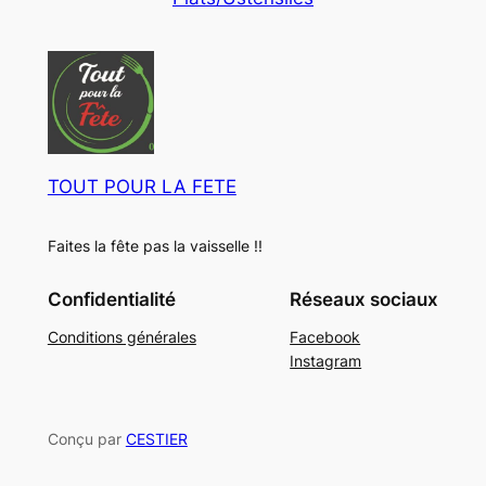
u
o
t
i
d
s
t
u
s
i
t
s
TOUT POUR LA FETE
Faites la fête pas la vaisselle !!
Confidentialité
Réseaux sociaux
Conditions générales
Facebook
Instagram
Conçu par
CESTIER