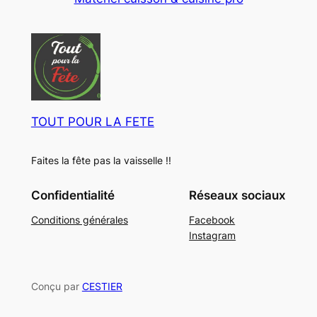
u
o
t
i
d
s
t
u
s
i
t
s
TOUT POUR LA FETE
Faites la fête pas la vaisselle !!
Confidentialité
Réseaux sociaux
Conditions générales
Facebook
Instagram
Conçu par
CESTIER