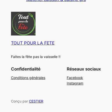
u
e
o
t
d
i
d
)
s
t
u
s
i
t
s
TOUT POUR LA FETE
Faites la fête pas la vaisselle !!
Confidentialité
Réseaux sociaux
Conditions générales
Facebook
Instagram
Conçu par
CESTIER