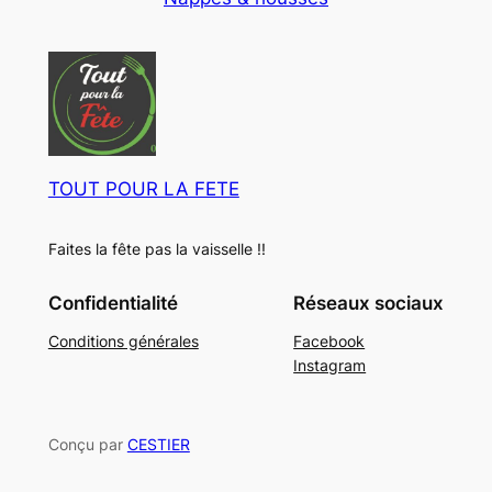
u
o
t
i
d
s
t
u
s
i
t
s
TOUT POUR LA FETE
Faites la fête pas la vaisselle !!
Confidentialité
Réseaux sociaux
Conditions générales
Facebook
Instagram
Conçu par
CESTIER