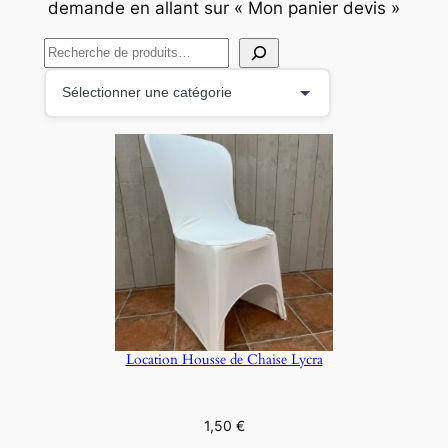
demande en allant sur « Mon panier devis »
R
e
S
c
é
h
l
e
e
r
c
c
t
h
i
e
o
r
n
n
e
Location Housse de Chaise Lycra
r
u
n
1,50
€
e