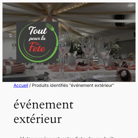
Aller
au
contenu
Accueil
/ Produits identifiés “événement extérieur”
événement
extérieur