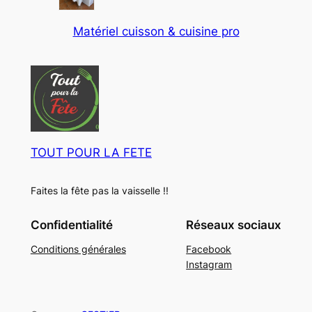
p
u
s
t
u
d
r
t
s
Matériel cuisson & cuisine pro
i
u
i
o
t
o
i
d
n
s
t
u
F
s
i
r
t
o
s
i
d
TOUT POUR LA FETE
É
v
Faites la fête pas la vaisselle !!
é
n
Confidentialité
Réseaux sociaux
e
m
Conditions générales
Facebook
e
Instagram
n
t
i