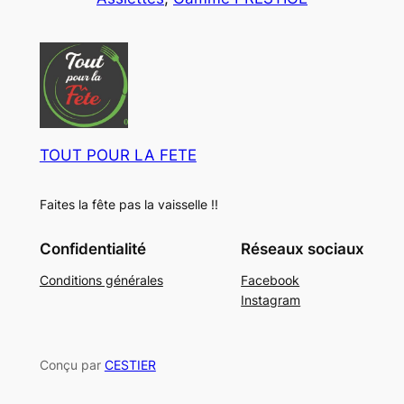
u
o
t
i
d
s
t
u
s
i
t
s
TOUT POUR LA FETE
Faites la fête pas la vaisselle !!
Confidentialité
Réseaux sociaux
Conditions générales
Facebook
Instagram
Conçu par
CESTIER