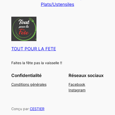
Plats/Ustensiles
t
i
d
s
t
u
s
i
t
s
TOUT POUR LA FETE
Faites la fête pas la vaisselle !!
Confidentialité
Réseaux sociaux
Conditions générales
Facebook
Instagram
Conçu par
CESTIER