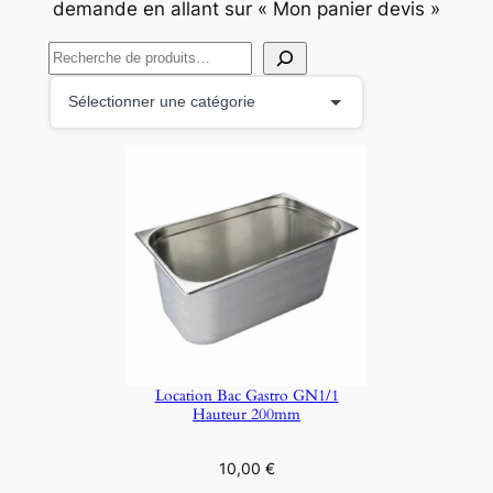
demande en allant sur « Mon panier devis »
R
e
S
c
é
h
l
e
e
r
c
c
t
h
i
e
o
r
n
n
e
Location Bac Gastro GN1/1
r
Hauteur 200mm
u
n
10,00
€
e