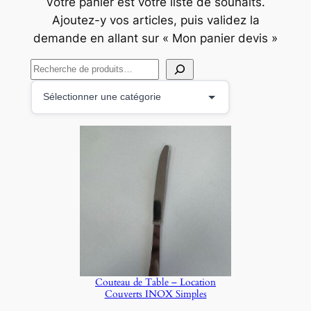
Votre panier est votre liste de souhaits.
Ajoutez-y vos articles, puis validez la
demande en allant sur « Mon panier devis »
R
e
S
c
é
h
l
e
e
r
c
c
t
h
i
e
o
r
n
n
e
Couteau de Table – Location
r
Couverts INOX Simples
u