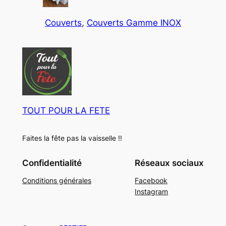
p
s
t
u
d
r
s
Couverts
, 
Couverts Gamme INOX
i
u
o
t
i
d
s
t
u
s
i
t
s
TOUT POUR LA FETE
Faites la fête pas la vaisselle !!
Confidentialité
Réseaux sociaux
Conditions générales
Facebook
Instagram