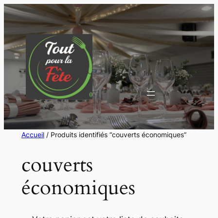
Aller
au
contenu
Accueil
/ Produits identifiés “couverts économiques”
couverts
économiques