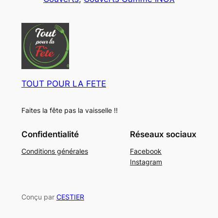
u
o
t
i
d
s
t
u
s
i
t
s
TOUT POUR LA FETE
Faites la fête pas la vaisselle !!
Confidentialité
Réseaux sociaux
Conditions générales
Facebook
Instagram
Conçu par
CESTIER