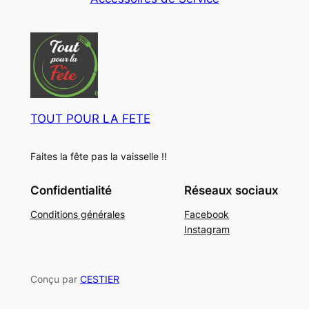
u
e
o
t
r
i
d
s
t
u
s
i
t
s
TOUT POUR LA FETE
Faites la fête pas la vaisselle !!
Confidentialité
Réseaux sociaux
Conditions générales
Facebook
Instagram
Conçu par
CESTIER