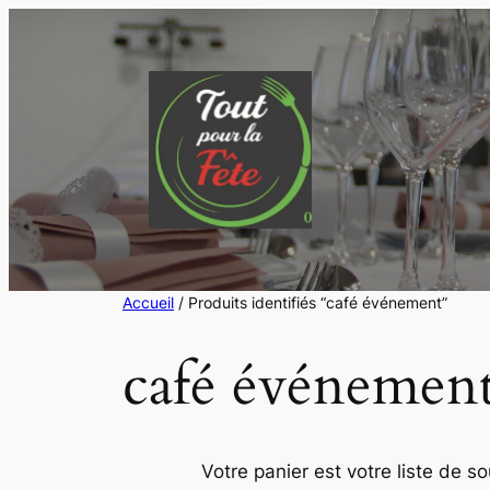
Aller
au
contenu
Accueil
/ Produits identifiés “café événement”
café événemen
Votre panier est votre liste de s