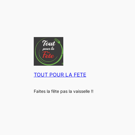
e
e
n
v
i
r
o
n
1
0
TOUT POUR LA FETE
0
T
a
Faites la fête pas la vaisselle !!
s
s
e
s
P
R