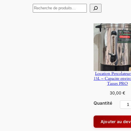
R
e
c
h
e
r
c
h
e
Location Percolateur
r
15L – Capacite envir
Tasses PRO
30,00
€
Quantité
q
u
a
Ajouter au dev
n
t