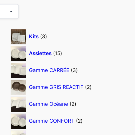
3
Kits
3
p
r
1
Assiettes
15
o
5
d
p
3
Gamme CARRÉE
3
u
r
p
i
o
r
2
Gamme GRIS REACTIF
2
t
d
o
p
s
u
d
r
2
Gamme Océane
2
i
u
o
p
t
i
d
r
2
s
Gamme CONFORT
2
t
u
o
p
s
i
d
r
4