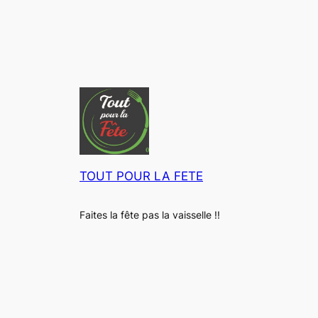
S
e
e
e
S
l
r
a
l
v
l
e
i
a
D
c
d
e
e
i
s
I
e
i
N
r
g
O
2
n
X
3
TOUT POUR LA FETE
M
–
c
o
M
m
d
a
Faites la fête pas la vaisselle !!
e
t
r
é
n
r
e
i
e
l