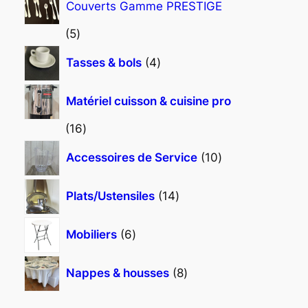
Couverts Gamme PRESTIGE
t
u
o
s
i
d
5
5
t
u
p
4
Tasses & bols
4
s
i
r
p
t
o
r
Matériel cuisson & cuisine pro
s
d
o
u
d
1
16
i
u
6
1
Accessoires de Service
10
t
i
p
0
s
t
r
p
1
Plats/Ustensiles
14
s
o
r
4
d
o
p
6
Mobiliers
6
u
d
r
p
i
u
o
r
8
t
Nappes & housses
8
i
d
o
p
s
t
u
d
r