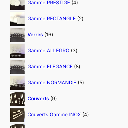
Gamme PRESTIGE
4
t
u
o
p
s
i
d
r
2
Gamme RECTANGLE
2
t
u
o
p
s
i
d
r
1
Verres
16
t
u
o
6
s
i
d
p
3
Gamme ALLEGRO
3
t
u
r
p
s
i
o
r
8
Gamme ELEGANCE
8
t
d
o
p
s
u
d
r
5
Gamme NORMANDIE
5
i
u
o
p
t
i
d
r
9
s
Couverts
9
t
u
o
p
s
i
d
r
4
Couverts Gamme INOX
4
t
u
o
p
s
i
d
r