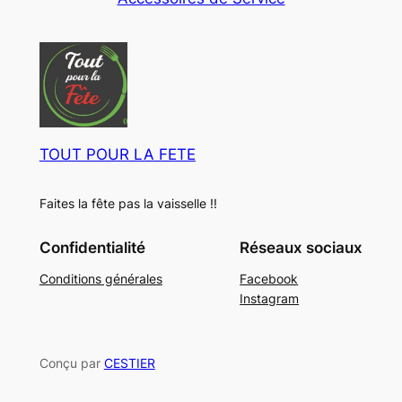
u
o
t
i
d
s
t
u
s
i
t
s
TOUT POUR LA FETE
Faites la fête pas la vaisselle !!
Confidentialité
Réseaux sociaux
Conditions générales
Facebook
Instagram
Conçu par
CESTIER