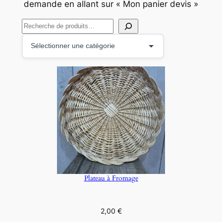
demande en allant sur « Mon panier devis »
R
e
S
c
é
h
l
e
e
r
c
c
t
h
i
e
o
r
n
n
e
Plateau à Fromage
r
u
n
2,00
€
e