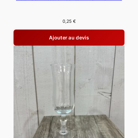
o
u
0,25
€
g
e
Ajouter au devis
)