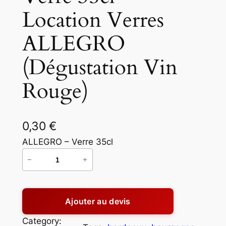
Location Verres
ALLEGRO
(Dégustation Vin
Rouge)
0,30
€
ALLEGRO – Verre 35cl
−
+
q
u
a
Ajouter au devis
n
t
Category: