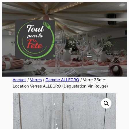
Aller
au
contenu
Accueil
/
Verres
/
Gamme ALLEGRO
/ Verre 35cl –
Location Verres ALLEGRO (Dégustation Vin Rouge)