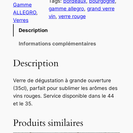
Tags:
bordeaux
, 
bourgogne
, 
i
Gamme
gamme allegro
, 
grand verre
t
ALLEGRO
, 
vin
, 
verre rouge
é
Verres
d
Description
e
V
Informations complémentaires
e
r
Description
r
e
3
Verre de dégustation à grande ouverture
5
(35cl), parfait pour sublimer les arômes des
c
vins rouges. Service disponible dans le 44
l
et le 35.
–
L
Produits similaires
o