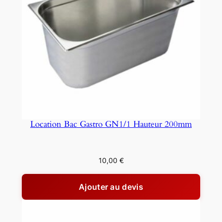
e
à
H
o
t
d
o
g
P
r
Location Bac Gastro GN1/1 Hauteur 200mm
o
f
e
10,00
€
s
s
Ajouter au devis
i
o