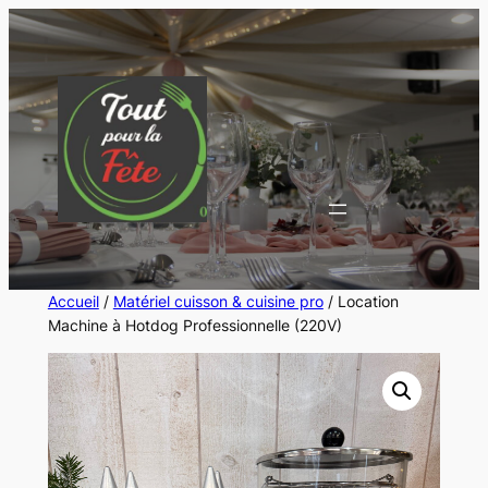
Aller
au
contenu
Accueil
/
Matériel cuisson & cuisine pro
/ Location
Machine à Hotdog Professionnelle (220V)