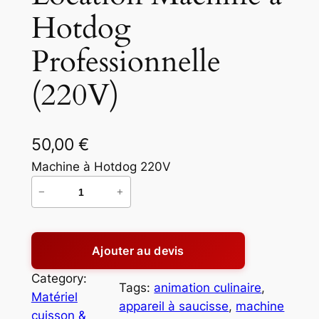
Hotdog
Professionnelle
(220V)
50,00
€
Machine à Hotdog 220V
−
+
q
u
a
Ajouter au devis
n
t
Category:
Tags:
animation culinaire
, 
i
Matériel
appareil à saucisse
, 
machine
t
cuisson &