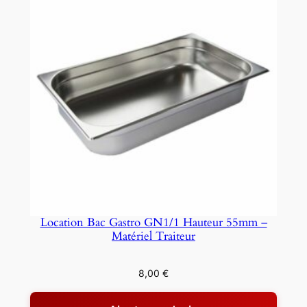
n
n
e
l
l
e
(
2
2
0
V
)
Location Bac Gastro GN1/1 Hauteur 55mm –
Matériel Traiteur
8,00
€