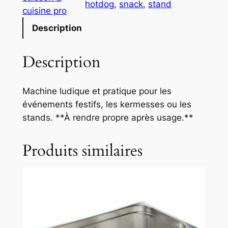
hotdog
, 
snack
, 
stand
é
cuisine pro
d
Description
e
L
Description
o
c
a
Machine ludique et pratique pour les
t
événements festifs, les kermesses ou les
i
stands. **À rendre propre après usage.**
o
n
Produits similaires
M
a
c
h
i
n