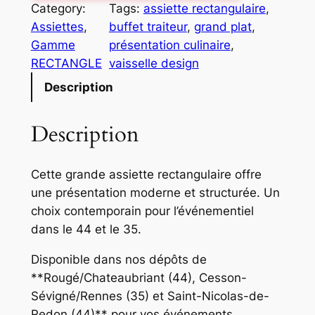
t
Category:
Tags:
assiette rectangulaire
, 
i
Assiettes
, 
buffet traiteur
, 
grand plat
, 
t
Gamme
présentation culinaire
, 
é
RECTANGLE
vaisselle design
d
Description
e
G
Description
r
a
n
Cette grande assiette rectangulaire offre
d
une présentation moderne et structurée. Un
e
choix contemporain pour l’événementiel
A
dans le 44 et le 35.
s
Disponible dans nos dépôts de
s
**Rougé/Chateaubriant (44), Cesson-
i
Sévigné/Rennes (35) et Saint-Nicolas-de-
e
Redon (44)** pour vos événements.