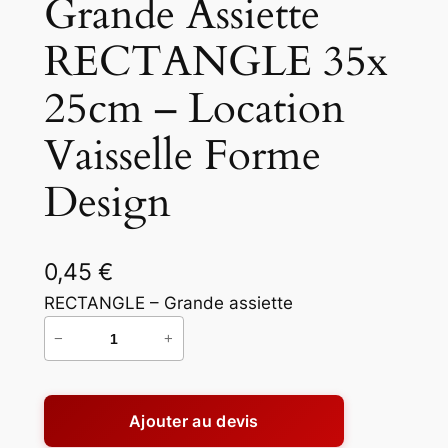
Grande Assiette
RECTANGLE 35x
25cm – Location
Vaisselle Forme
Design
0,45
€
RECTANGLE – Grande assiette
−
+
q
u
a
Ajouter au devis
n